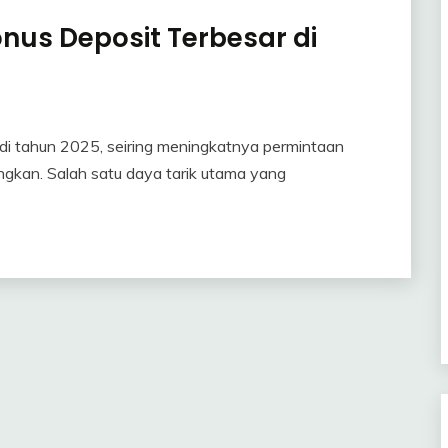
nus Deposit Terbesar di
 di tahun 2025, seiring meningkatnya permintaan
ngkan. Salah satu daya tarik utama yang