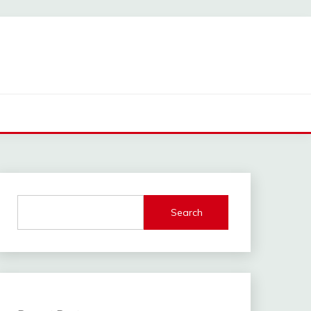
Search